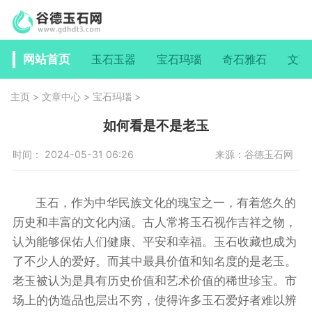
网站首页
玉石玉器
宝石玛瑙
奇石雅石
文玩
主页
>
文章中心
>
宝石玛瑙
>
如何看是不是老玉
时间： 2024-05-31 06:26
来源：谷德玉石网
玉石，作为中华民族文化的瑰宝之一，有着悠久的
历史和丰富的文化内涵。古人常将玉石视作吉祥之物，
认为能够保佑人们健康、平安和幸福。玉石收藏也成为
了不少人的爱好。而其中最具价值和知名度的是老玉。
老玉被认为是具有历史价值和艺术价值的稀世珍宝。市
场上的伪造品也层出不穷，使得许多玉石爱好者难以辨