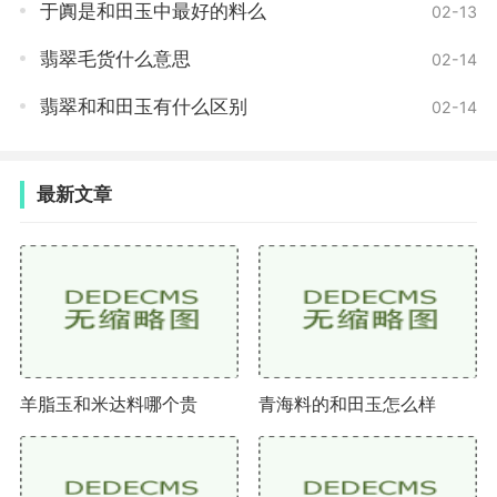
于阗是和田玉中最好的料么
02-13
科技设备，如显微镜、红外线和紫外线等，在鉴定过程
翡翠毛货什么意思
02-14
中可以更加准确地分析玉石的物理特征和化学成分。
翡翠和和田玉有什么区别
02-14
鉴定老玉真假需要掌握一定的知识和技巧，同时需
要耐心和细心。通过了解玉石的属性和特征，考察其内
部结构，掌握专业知识，观察实物和感觉玉石的特征等
最新文章
方法，可以提高鉴定老玉真假的准确性和可靠性。最好
的方式还是选择专业的机构或者找到专业的人士进行鉴
定，以确保自己所购买的玉石是真正的老玉。
羊脂玉和米达料哪个贵
青海料的和田玉怎么样