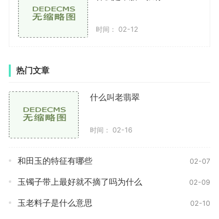
的外观。
时间： 02-12
在鉴定老玉真假时，还需要掌握一些专业知识。例
如了解玉石的品种、年代和产地等，以及其精细加工的
技术和手法。这些知识对于鉴别真伪非常重要。还可以
热门文章
参考一些权威的资料和专家的意见，以提高鉴定的准确
性。
什么叫老翡翠
除了掌握专业知识外，在鉴定老玉真假时，还需要
通过实物的观察和感觉来进行。可以通过观察玉石的形
时间： 02-16
状、大小和外观等特征，如是否有刀痕、磨损痕迹等。
可以通过感觉玉石的质地和温度等特征，如老玉通常会
和田玉的特征有哪些
02-07
在手上有一种沁凉的感觉。
玉镯子带上最好就不摘了吗为什么
02-09
在鉴定老玉真假时，还可以选择一些专业的机构或
玉老料子是什么意思
02-10
者专家进行鉴定。他们有丰富的经验和专业的知识，能
够提供准确的鉴定结果。而且专业机构通常使用一些高