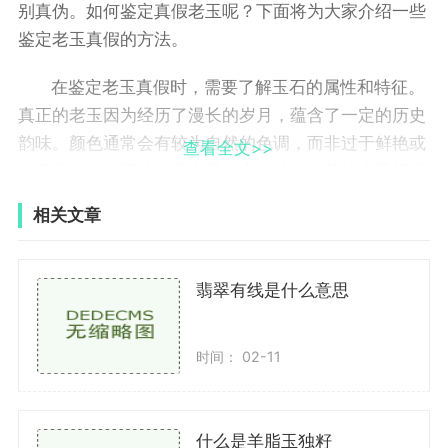
别真伪。如何鉴定真假老玉呢？下面将为大家介绍一些
鉴定老玉真假的方法。
在鉴定老玉真假时，需要了解玉石的属性和特征。
真正的老玉因为经历了漫长的岁月，蕴含了一定的历史
韵味。颜色通常会有较为自然的色调，而非过于鲜艳或
查看全文>>
过于暗淡。老玉的纹理也显得十分独特，整体上显得质
朴、厚重。了解这些特征对于鉴别真伪有着重要的意
相关文章
义。
在进行鉴定时，还需要考察玉石的内部结构。玉石
翡翠有线是什么意思
的内部结构包括蜡状、寒痕、细纹和润色等。蜡状是指
玉石断面上的一种特殊纹理，很多仿冒品很难复制这种
时间： 02-11
特殊的纹理；而寒痕则是指玉石表面或内部的一种冻结
痕迹，这种特征也难以复制。还需要留意细纹和润色，
细纹一般分为细线状和网状细纹两种，而润色则是文玩
什么是羊脂玉独籽
爱好者常用的手法，用以修饰新产玉石，使其呈现老玉