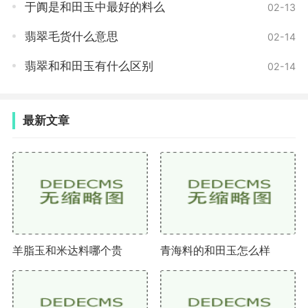
于阗是和田玉中最好的料么
02-13
翡翠作为一种传统的宝石，在市场上常常受到人们
翡翠毛货什么意思
02-14
的追捧。新料和老料各有其独特的魅力，新料呈现出色
翡翠和和田玉有什么区别
02-14
彩鲜艳、透亮度高的特点，而老料则显现出一种古朴的
气息。无论是新料还是老料，只要能够识别真伪，了解
其特性，都可以给人带来一份独特的魅力和价值。翡翠
最新文章
的美丽无疑会继续吸引着众多的翡翠爱好者。
羊脂玉和米达料哪个贵
青海料的和田玉怎么样