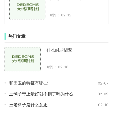
特的外观特征。这些翡翠产地主要分布在中国的云南、
新疆、内蒙古等地。郁金香种的翡翠价格适中，色泽饱
时间： 02-12
满，比料子种更加亲民。
我们来了解一下老料。老料是指在老一代翡翠商品
热门文章
中所使用的翡翠原石。这些翡翠原石大多来自缅甸，采
购时间可以追溯到几十年甚至几百年前。由于老料的产
什么叫老翡翠
量较少，市面上的老料商品也比较稀少，因此被认为是
藏品中的珍品。老料的特点是颜色较为柔和，有着古朴
的气息。但是，由于年代久远，老料中的翡翠晶体容易
时间： 02-16
产生裂纹，这也是老料翡翠市场上的一个难题。
和田玉的特征有哪些
02-07
老料种类繁多，其中又以缅甸老玩色石最为著名。
这种老料翡翠呈现出一种玻璃质感，色彩柔和，常带有
玉镯子带上最好就不摘了吗为什么
02-09
一丝紫色。值得一提的是，玩色石中的“菠萝皮”和“豆腐
玉老料子是什么意思
02-10
皮”是最具有观赏价值的品种。它们因其纹理独特，如
同菠萝皮或者豆腐皮一般，因而得名。