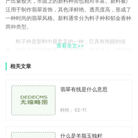
产出量较大，市面上的新料种类也相对丰富。新料被广
泛用于制作翡翠首饰，其色泽鲜艳、透亮度高，形成了
一种时尚的翡翠风格。新料通常分为料子种和郁金香种
两种类型。
料子种是新料中最常见的一种，它具有艳丽的绿
查看全文>>
色，翡翠内部晶莹剔透，极具光泽。在市场上，料子种
的产地以缅甸最为知名，而且价格相对较高。由于缅甸
相关文章
的翡翠资源具有良好的色彩饱和度和抛光度，所以很多
翡翠爱好者都喜欢购买缅甸的料子种。随着市场的需求
增加，其他产地如中国、加拿大、俄罗斯等也开始生产
翡翠有线是什么意思
料子种翡翠，但是由于色彩和品质上的差异，与缅甸的
料子种相比较，这些翡翠的价值相对较低。
时间： 02-11
郁金香种是一种国产新料，它的颜色呈现出淡淡的
黄绿色，透亮度也非常高。郁金香种的翡翠种类繁多，
包括大肚腩种、狭长种、紫料种等等，每一种都拥有独
什么是羊脂玉独籽