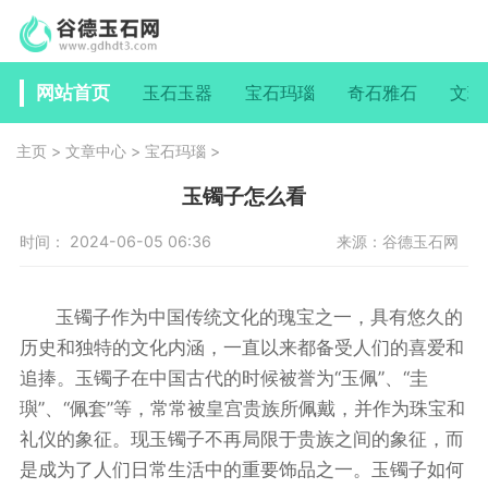
网站首页
玉石玉器
宝石玛瑙
奇石雅石
文玩
主页
>
文章中心
>
宝石玛瑙
>
玉镯子怎么看
时间： 2024-06-05 06:36
来源：谷德玉石网
玉镯子作为中国传统文化的瑰宝之一，具有悠久的
历史和独特的文化内涵，一直以来都备受人们的喜爱和
追捧。玉镯子在中国古代的时候被誉为“玉佩”、“圭
璵”、“佩套”等，常常被皇宫贵族所佩戴，并作为珠宝和
礼仪的象征。现玉镯子不再局限于贵族之间的象征，而
是成为了人们日常生活中的重要饰品之一。玉镯子如何