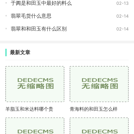
意。玉镯子还有着祭祀和纪念的作用，在一些重要的场
于阗是和田玉中最好的料么
02-13
合和节日中，人们会佩戴玉镯子来祈求神明保佑和纪念
翡翠毛货什么意思
02-14
祖先。通过了解和感受玉镯子的历史和文化，我们可以
更好地欣赏和理解它所蕴含的深厚内涵和情感价值。
翡翠和和田玉有什么区别
02-14
玉镯子作为一种传统的珠宝饰品，在中国拥有广泛
的群众基础和文化内涵。无论是从材质、造型、纹饰、
最新文章
色彩，还是从历史和文化的角度去观察，都能够发现玉
镯子作为一种独特的文化符号，具有非同寻常的魅力和
价值。所以，在欣赏和选择玉镯子的时候，我们应该结
合自己的审美和喜好，同时也要了解和尊重中国传统文
化的精髓，才能真正体会到玉镯子的独特之处。
羊脂玉和米达料哪个贵
青海料的和田玉怎么样