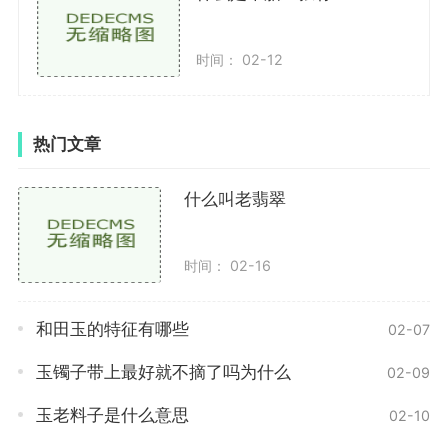
化中的自然和生活之美。通过欣赏玉镯子的造型和纹
饰，我们可以领略到中国古代文化的独特魅力。
时间： 02-12
玉镯子的色彩也是其魅力的一部分。在色彩鲜艳的
玉镯子中，常常代表着喜庆和幸福，如红色代表热情和
热门文章
活力，黄色代表快乐和富贵等等。而在色彩柔和的玉镯
子中，常常代表着稳重和内敛，如墨绿色代表着安宁和
什么叫老翡翠
平和，白色代表着纯洁和高雅等等。不同的色彩代表不
同的情绪和氛围，在欣赏中也能给人带来不同的心情和
感受。
时间： 02-16
除了以上的欣赏角度外，玉镯子还可以从历史和文
和田玉的特征有哪些
02-07
化的角度进行观察。玉镯子在中国古代被视为美玉，与
风水学和玉雕艺术紧密相联。在古代，人们常常将玉镯
玉镯子带上最好就不摘了吗为什么
02-09
子视为护身符，相信它具有辟邪和吉祥的作用。玉镯子
玉老料子是什么意思
02-10
也常常作为重要的礼物和嫁妆，象征着祝福和美好的寓