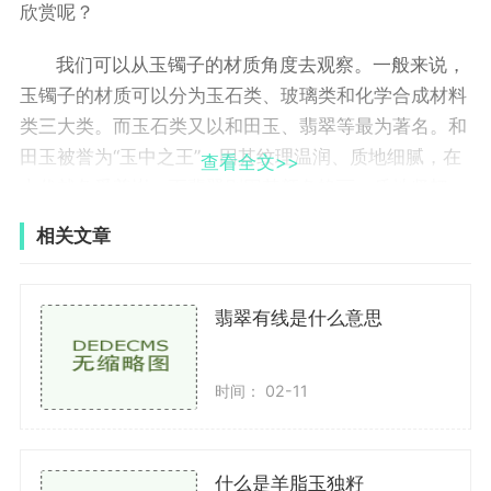
欣赏呢？
我们可以从玉镯子的材质角度去观察。一般来说，
玉镯子的材质可以分为玉石类、玻璃类和化学合成材料
类三大类。而玉石类又以和田玉、翡翠等最为著名。和
田玉被誉为“玉中之王”，因其纹理温润、质地细腻，在
查看全文>>
古代就备受尊崇。而翡翠则因其颜色艳丽、质地坚韧、
光泽柔和等特点而备受喜爱。不同材质的玉镯子，在观
相关文章
赏上也有各自的特点和魅力，可以根据个人的喜好和审
美来选择。
翡翠有线是什么意思
我们还可以从玉镯子的造型和纹饰上来品味。玉镯
子的造型丰富多样，有圆形、方形、椭圆形等，还有星
时间： 02-11
月、花鸟、山水等纹饰。每个造型和纹饰背后都有着丰
富的文化内涵和象征意义。比如，圆形代表完整和和
谐，方形代表稳重和坚定，星月代表美好和祝福等等。
什么是羊脂玉独籽
而纹饰则常常以花鸟和山水为主题，展示了中国传统文