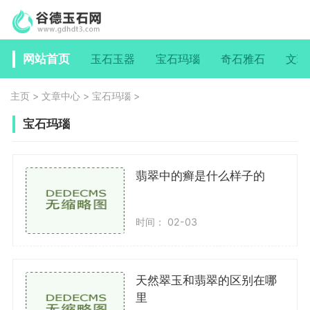
网站首页
玉石玉器
宝石玛瑙
奇石雅石
文玩
主页
>
文章中心
>
宝石玛瑙
>
宝石玛瑙
翡翠中的癣是什么样子的
时间： 02-03
天然翠玉和翡翠的区别在哪
里