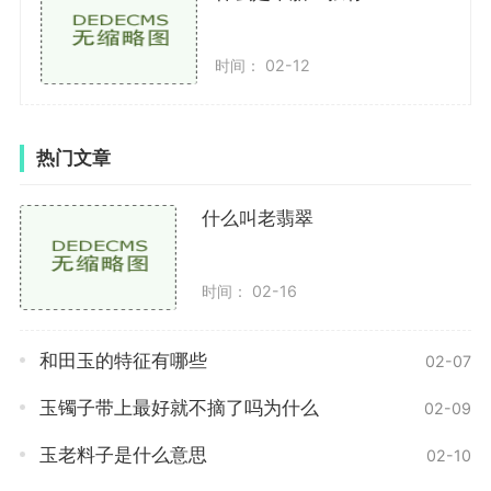
对较高，如能够在有限预算内找到一块合适的翡翠手镯
非常难得。
时间： 02-12
我们应该关注翡翠的纹理。翡翠的纹理是由矿物质
和其他物质混合形成的，每块翡翠都具备自己独特的纹
热门文章
路。一块好的翡翠手镯应该有清晰、规整的纹路，并且
纹路连贯并流畅，没有明显的断裂和破损。纹路应该具
什么叫老翡翠
备良好的对称性，使得整个手镯的视觉效果更加美观和
大气。而纹路呈现的漂亮的翡翠手镯更为受人们欢迎。
时间： 02-16
我们要关注手镯的制作工艺。一件精致的翡翠手镯
需要经过巧妙的设计和精湛的工艺制作而成。制作工艺
和田玉的特征有哪些
02-07
主要查看手镯的细节和边缘是否光滑，是否没有瑕疵和
颜色差异，是否有裂缝等。好的工艺制作出来的手镯，
玉镯子带上最好就不摘了吗为什么
02-09
看起来非常光滑细腻，没有任何的瑕疵和瑕疵，品质也
玉老料子是什么意思
02-10
更加出色。在挑选手镯时，我们要注重手镯的制作工