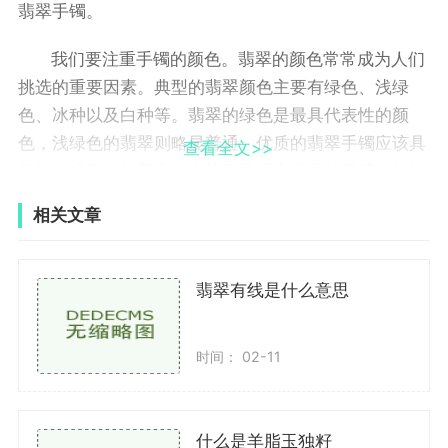
翡翠手镯。
我们要注重手镯的颜色。翡翠的颜色常常成为人们
挑选的重要因素。典型的翡翠颜色主要有绿色、浅绿
色、冰种以及白种等。翡翠的绿色是最具代表性的颜
色，浅绿色的翡翠则略显普通。优质的翡翠手镯应该具
查看全文>>
备鲜绿或深绿的颜色，光线下呈现出明亮的质感，能够
给人带来愉悦和舒适的感觉。而冰种和白种的翡翠在近
相关文章
年来也备受瞩目。冰种翡翠通透度极高，冰种越好的翡
翠越具有极高的透明度，所以通常白种翡翠比冰种更
贵。
翡翠有线是什么意思
我们需要注意手镯的透明度。翡翠的透明度是判断
时间： 02-11
翡翠品质好坏的重要指标之一。好的翡翠晶莹剔透，光
线穿透度高，不含杂质和能够呈现出纯净的质感。质地
均匀的翡翠在透明度上更胜一筹，其中尤以冰种翡翠更
什么是羊脂玉独籽
为受欢迎。但需要注意的是，透明度高的翡翠价格也相