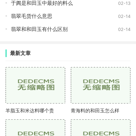
艺。
于阗是和田玉中最好的料么
02-13
翡翠毛货什么意思
02-14
挑选翡翠手镯需要我们综合考虑颜色、透明度、纹
理以及制作工艺等因素。我们要根据自己的经济实力和
翡翠和和田玉有什么区别
02-14
个人爱好来选择适合自己的翡翠手镯。在购买翡翠手镯
时，最好选择正规的商家和信誉好的品牌，以确保购买
到的是真正的优质翡翠。希望通过这篇游戏攻略的介绍
最新文章
能够帮助到您，挑选到完美的翡翠手镯。
羊脂玉和米达料哪个贵
青海料的和田玉怎么样